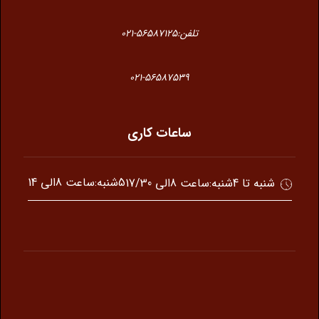
تلفن:56587125-021
021-56587539
ساعات کاری
5شنبه:ساعت 8الی 14
شنبه تا 4شنبه:ساعت 8الی 17/30