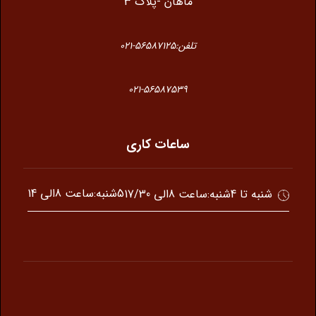
ماهان -پلاک 3
تلفن:56587125-021
021-56587539
ساعات کاری
5شنبه:ساعت 8الی 14
شنبه تا 4شنبه:ساعت 8الی 17/30