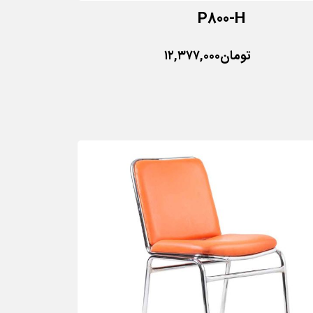
P800-H
تومان
۱۲,۳۷۷,۰۰۰