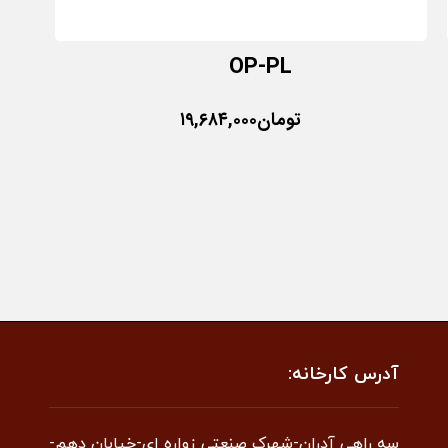
OP-PL
تومان
۱۹,۶۸۴,۰۰۰
آدرس کارخانه:
سه راهی آدران-شهرک صنعتی زواره ای-خیابان دهم-