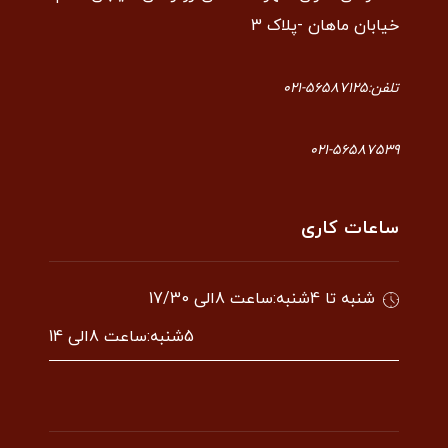
خیابان ماهان -پلاک 3
تلفن:56587125-021
021-56587539
ساعات کاری
شنبه تا 4شنبه:ساعت 8الی 17/30
5شنبه:ساعت 8الی 14