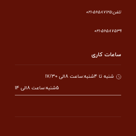
تلفن:56587125-021
021-56587539
ساعات کاری
شنبه تا 4شنبه:ساعت 8الی 17/30
5شنبه:ساعت 8الی 14