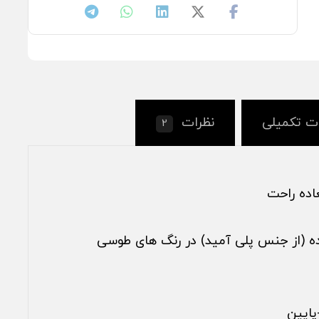
ت تکمیلی
نظرات
2
اده راحت
ه (از جنس پلی آمید) در رنگ های طوسی
پایین