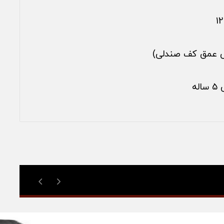
یش عمق کف صندلی)