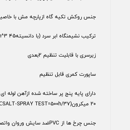
جنس روکش تکیه گاه ازپارچه مش با خاصی
ترکیب نشیمنگاه ابر سرد (با دانسیتهkg/m^3 45 ) با روکش پارچه تسلا یا چرم
زیرسری با قابلیت تنظیم 2بعدی
ساپورت کمری قابل تنظیم
دارای پایه پنج پر ساخته شده ازآهن لوله ا
20 میکرون(SALT-SPRAY TEST=500h/37℃ )
جنس چرخ ها از PVCضد سایش وروان واتصالات چرخ ازPPR40وپلی آمید