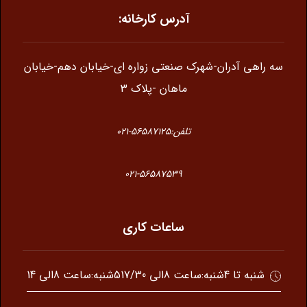
آدرس کارخانه:
سه راهی آدران-شهرک صنعتی زواره ای-خیابان دهم-خیابان
ماهان -پلاک 3
تلفن:56587125-021
021-56587539
ساعات کاری
5شنبه:ساعت 8الی 14
شنبه تا 4شنبه:ساعت 8الی 17/30