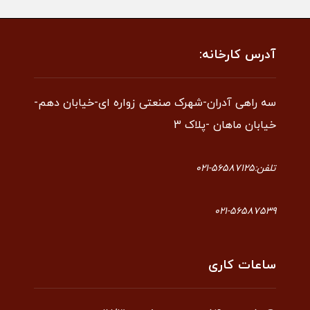
آدرس کارخانه:
سه راهی آدران-شهرک صنعتی زواره ای-خیابان دهم-
خیابان ماهان -پلاک 3
تلفن:56587125-021
021-56587539
ساعات کاری